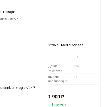
о товаре
летей легче.
3296 c6 Medici оправа
4
Длина
135
заушника:
Ширина
17
переносицы:
u drink on viagra</a> 7
1 900
Р
В наличии