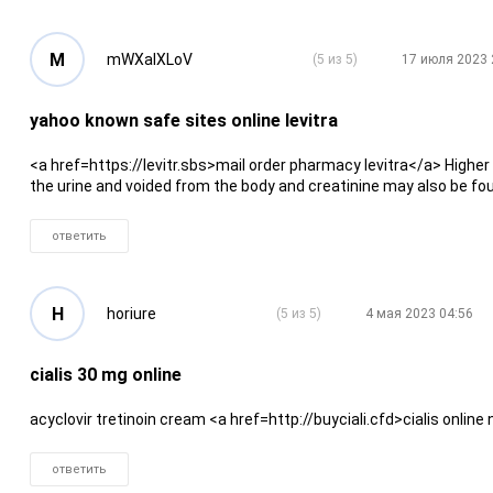
M
mWXaIXLoV
(5 из 5)
17 июля 2023 
yahoo known safe sites online levitra
<a href=https://levitr.sbs>mail order pharmacy levitra</a> Higher 
the urine and voided from the body and creatinine may also be fou
ответить
H
horiure
(5 из 5)
4 мая 2023 04:56
cialis 30 mg online
acyclovir tretinoin cream <a href=http://buyciali.cfd>cialis online
ответить