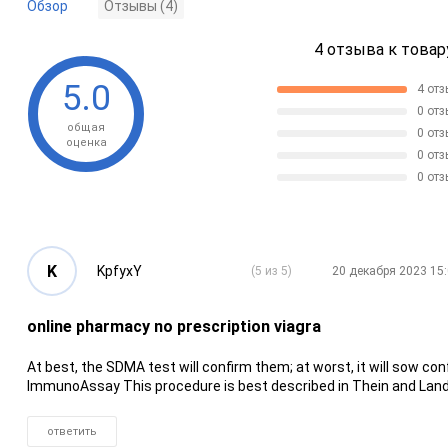
Обзор
Отзывы (4)
4 отзыва к товар
Глаукомные
5.0
4 от
0 от
общая
0 от
оценка
0 от
0 от
K
KpfyxY
(5 из 5)
20 декабря 2023 15
online pharmacy no prescription viagra
At best, the SDMA test will confirm them; at worst, it will sow c
ImmunoAssay This procedure is best described in Thein and Land
ответить