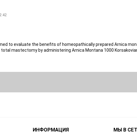
2:42
 aimed to evaluate the benefits of homeopathically prepared Arnica mo
l total mastectomy by administering Arnica Montana 1000 Korsakovian
ИНФОРМАЦИЯ
МЫ В СЕ