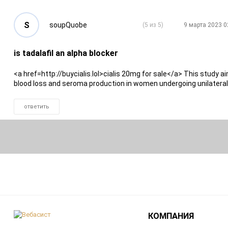
S
soupQuobe
(5 из 5)
9 марта 2023 0
is tadalafil an alpha blocker
<a href=http://buycialis.lol>cialis 20mg for sale</a> This study
blood loss and seroma production in women undergoing unilatera
ответить
КОМПАНИЯ