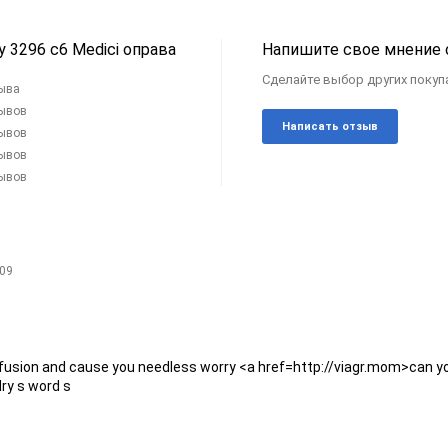
у 3296 c6 Medici оправа
Напишите свое мнение 
Сделайте выбор других покупа
зыва
зывов
Написать отзыв
зывов
зывов
зывов
:09
onfusion and cause you needless worry <a href=http://viagr.mom>can yo
ry s word s