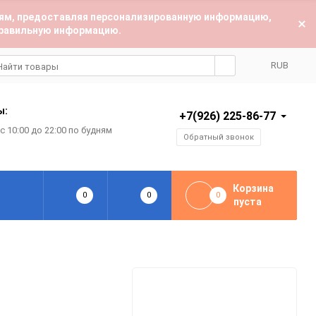
лям, предоставляя персонализированную информацию,
 правильную информацию.
RUB
RUB
ы:
+7(926) 225-86-77
 10:00 до 22:00 по будням
USD
Обратный звонок
EUR
Корзина
0
0
0
пуста