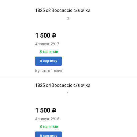
1825 c2 Boccaccio с/з очки
3
1 500
Р
Артикул: 2917
В наличии
Добавить
Доба
В корзину
в
к
Купить в 1 клик
избранное
срав
1825 c4 Boccaccio с/з очки
1
1 500
Р
Артикул: 2918
В наличии
Добавить
Доба
В корзину