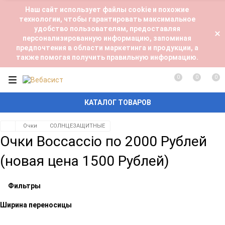
Наш сайт использует файлы cookie и похожие
технологии, чтобы гарантировать максимальное
удобство пользователям, предоставляя
персонализированную информацию, запоминая
предпочтения в области маркетинга и продукции, а
также помогая получить правильную информацию.
0
0
0
КАТАЛОГ ТОВАРОВ
Очки
СОЛНЦЕЗАЩИТНЫЕ
Очки Boccaccio по 2000 Рублей
(новая цена 1500 Рублей)
Фильтры
Ширина переносицы