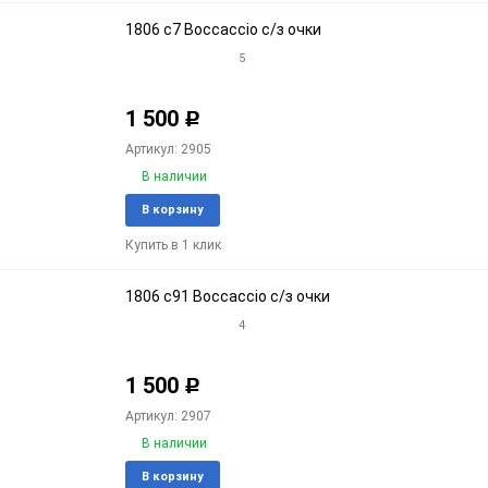
1806 c7 Boccaccio с/з очки
5
1 500
Р
Артикул: 2905
В наличии
Добавить
Доба
В корзину
в
к
Купить в 1 клик
избранное
срав
1806 c91 Boccaccio с/з очки
4
1 500
Р
Артикул: 2907
В наличии
Добавить
Доба
В корзину