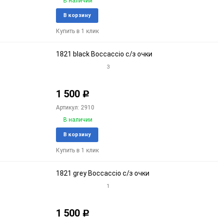
В наличии
Добавить
Доба
В корзину
в
к
Купить в 1 клик
избранное
срав
1821 black Boccaccio с/з очки
3
1 500
Р
Артикул: 2910
В наличии
Добавить
Доба
В корзину
в
к
Купить в 1 клик
избранное
срав
1821 grey Boccaccio с/з очки
1
1 500
Р