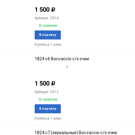
1 500
Р
Артикул: 2914
В наличии
Добавить
Доба
В корзину
в
к
Купить в 1 клик
избранное
срав
1824 c6 Boccaccio с/з очки
2
1 500
Р
Артикул: 2913
В наличии
Добавить
Доба
В корзину
в
к
Купить в 1 клик
избранное
срав
1824 c7 (зеркальные) Boccaccio с/з очки