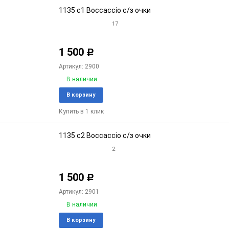
1135 c1 Boccaccio с/з очки
17
1 500
Р
Артикул: 2900
В наличии
Добавить
Доба
В корзину
в
к
Купить в 1 клик
избранное
срав
1135 c2 Boccaccio с/з очки
2
1 500
Р
Артикул: 2901
В наличии
Добавить
Доба
В корзину
в
к