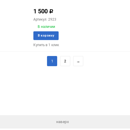
1 500
Р
Артикул: 2923
В наличии
Добавить
Доба
В корзину
в
к
Купить в 1 клик
избранное
срав
1
2
→
наверх