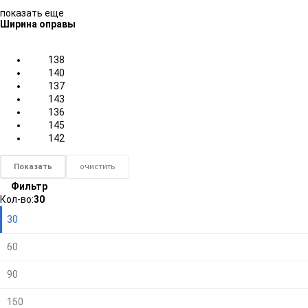
показать еще
Ширина оправы
138
140
137
143
136
145
142
Показать
очистить
Фильтр
Плитка
Подробно
Компактно
Кол-во:
30
30
60
90
150