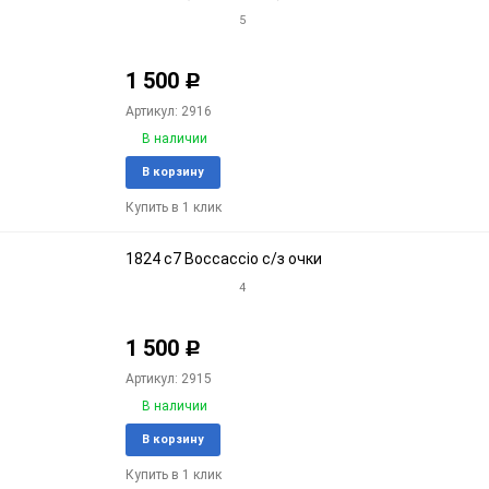
5
1 500
Р
Артикул: 2916
В наличии
Добавить
Доба
В корзину
в
к
Купить в 1 клик
избранное
срав
1824 c7 Boccaccio с/з очки
4
1 500
Р
Артикул: 2915
В наличии
Добавить
Доба
В корзину
в
к
Купить в 1 клик
избранное
срав