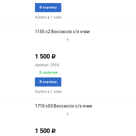
Добавить
Доба
В корзину
в
к
Купить в 1 клик
избранное
срав
1155 c2 Boccaccio с/з очки
4
1 500
Р
Артикул: 2904
В наличии
Добавить
Доба
В корзину
в
к
Купить в 1 клик
избранное
срав
1710 c03 Boccaccio с/з очки
5
1 500
Р