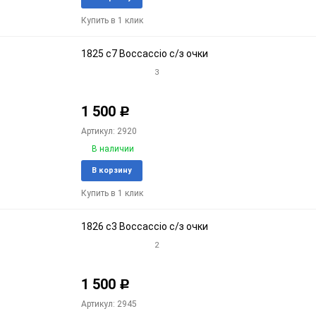
в
к
Купить в 1 клик
избранное
срав
1825 c7 Boccaccio с/з очки
3
1 500
Р
Артикул: 2920
В наличии
Добавить
Доба
В корзину
в
к
Купить в 1 клик
избранное
срав
1826 c3 Boccaccio с/з очки
2
1 500
Р
Артикул: 2945