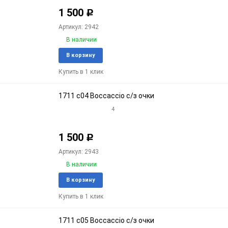
1 500
Р
Артикул: 2942
В наличии
Добавить
Доба
В корзину
в
к
Купить в 1 клик
избранное
срав
1711 c04 Boccaccio с/з очки
4
1 500
Р
Артикул: 2943
В наличии
Добавить
Доба
В корзину
в
к
Купить в 1 клик
избранное
срав
1711 c05 Boccaccio с/з очки