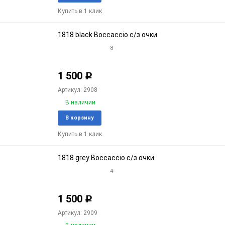
в
к
Купить в 1 клик
избранное
срав
1818 black Boccaccio с/з очки
8
1 500
Р
Артикул: 2908
В наличии
Добавить
Доба
В корзину
в
к
Купить в 1 клик
избранное
срав
1818 grey Boccaccio с/з очки
4
1 500
Р
Артикул: 2909