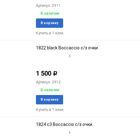
Артикул: 2911
В наличии
Добавить
Доба
В корзину
в
к
Купить в 1 клик
избранное
срав
1822 black Boccaccio с/з очки
3
1 500
Р
Артикул: 2912
В наличии
Добавить
Доба
В корзину
в
к
Купить в 1 клик
избранное
срав
1824 c3 Boccaccio с/з очки
4