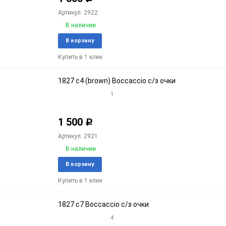
Артикул: 2922
В наличии
Добавить
Доба
В корзину
в
к
Купить в 1 клик
избранное
срав
1827 c4 (brown) Boccaccio с/з очки
1
1 500
Р
Артикул: 2921
В наличии
Добавить
Доба
В корзину
в
к
Купить в 1 клик
избранное
срав
1827 c7 Boccaccio с/з очки
4