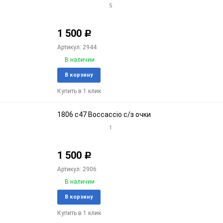
5
1 500
Р
Артикул: 2944
В наличии
Добавить
Доба
В корзину
в
к
Купить в 1 клик
избранное
срав
1806 c47 Boccaccio с/з очки
1
1 500
Р
Артикул: 2906
В наличии
Добавить
Доба
В корзину
в
к
Купить в 1 клик
избранное
срав