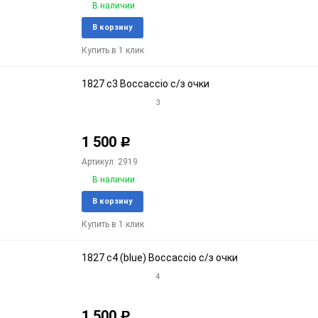
В наличии
Добавить
Доба
В корзину
в
к
Купить в 1 клик
избранное
срав
1827 c3 Boccaccio с/з очки
3
1 500
Р
Артикул: 2919
В наличии
Добавить
Доба
В корзину
в
к
Купить в 1 клик
избранное
срав
1827 c4 (blue) Boccaccio с/з очки
4
1 500
Р