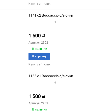
Купить в 1 клик
избранное
срав
1141 c2 Boccaccio с/з очки
4
1 500
Р
Артикул: 2902
В наличии
Добавить
Доба
В корзину
в
к
Купить в 1 клик
избранное
срав
1155 c1 Boccaccio с/з очки
4
1 500
Р
Артикул: 2903
В наличии