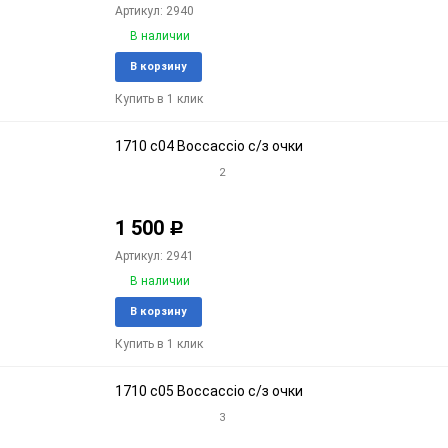
Артикул: 2940
В наличии
Добавить
Доба
В корзину
в
к
Купить в 1 клик
избранное
срав
1710 c04 Boccaccio с/з очки
2
1 500
Р
Артикул: 2941
В наличии
Добавить
Доба
В корзину
в
к
Купить в 1 клик
избранное
срав
1710 c05 Boccaccio с/з очки
3