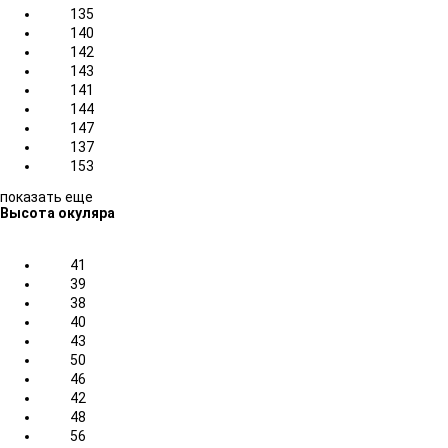
135
140
142
143
141
144
147
137
153
показать еще
Высота окуляра
41
39
38
40
43
50
46
42
48
56