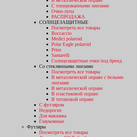
В металлической оправе
С тонированными линзами
Очки-лупа
РАСПРОДАЖА
СОЛНЦЕЗАЩИТНЫЕ
Посмотреть все товары
Boccaccio
Medici polaroid
Polar Eagle polaroid
Prius
Santarelli
Солнцезащитные очки под бренд
Со стеклянными линзами
Посмотреть все товары
В металлической оправе с белыми
линзами
В металлической оправе
В пластиковой оправе
В титановой оправе
С футляром
Недорогие
Для макияжа
Глаукомные
Футляры
Посмотреть все товары