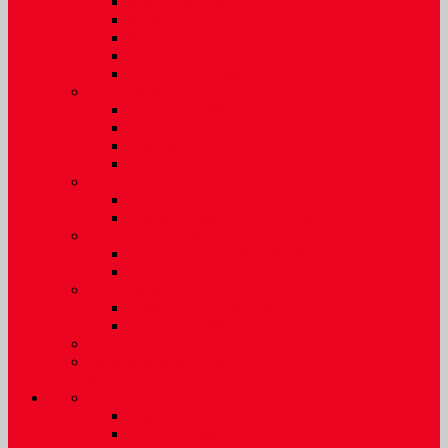
Medici (женские)
Mien
Nikitana
Rolph
Santarelli оправы
Пластиковые
Mystery по 300 Рублей
Nikitana-2 по 500 Рублей
Nikitana-3
Santarelli
Для пожилых
Для бабушек по 250 Рублей
Для дедушек по 250 Рублей
Дорогие от 1700
Boccaccio по 2500 Рублей
Santarelli с накладками
Титановые
Bossclub по 1200 Рублей
Glodiatr по 700 Рублей
Большие диоптрии
Эксклюзивные Ricardi
Оправы
Для водителей
В металлической оправе
С диоптриями