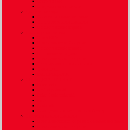
Спортивные
С зеркальной полосой
Для компьютера
Со стеклянными линзами
С полимерными линзами
В пластиковой оправе
Полимерные линзы
Очки Elife
В металлической оправе
В пластиковой оправе
В титановой оправе
В металлической оправе
С тонированными линзами
Очки-лупа
РАСПРОДАЖА
СОЛНЦЕЗАЩИТНЫЕ
Boccaccio
Medici polaroid
Polar Eagle polaroid
Prius
Santarelli
Солнцезащитные очки под бренд
Со стеклянными линзами
В металлической оправе с белыми линзами
В металлической оправе