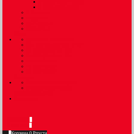
В пластиковой оправе
В титановой оправе
С футляром
Недорогие
Для макияжа
Глаукомные
Очки
Детские от 150 Рублей
Для солнцезащитных очков
От 150 Рублей до 200
От 250 Рублей до 300
От 450 Рублей
По 350 Рублей
По 400 Рублей
Футляры
В металлической оправе
В пластиковой оправе
Тренажерные очки
Аксессуары
Сравнение
0
Избранное
0
0
Корзина
0
Р
пуста