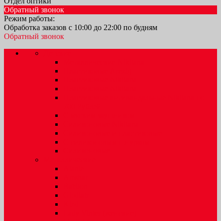
Отдел оптики
Обратный звонок
Режим работы:
Обработка заказов с 10:00 до 22:00 по будням
Обратный звонок
Детские
Металлические Nikitana
Пластиковые Arezig
Пластиковые Nikitana
Пластиковые Nikitana
Пластиковые антивандальные Nikitana по
700 Рублей
С мягким заушником
Силиконовые Nikitana
Силиконовые и пластиковые
С силиконовым шнурком
Силиконовые
Металлические
Alanie
Amshar
Babilon
Glodiatr
Kind
Lady Vinter (женские)