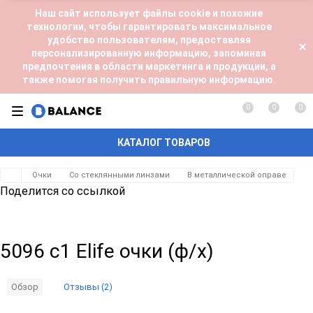
Наш сайт использует файлы cookie и похожие
технологии, чтобы гарантировать максимальное
удобство пользователям, предоставляя
персонализированную информацию, запоминая
предпочтения в области маркетинга и продукции, а
также помогая получить правильную информацию.
0
0
0
КАТАЛОГ ТОВАРОВ
Очки
Со стеклянными линзами
В металлической оправе
Поделится со ссылкой
5096 c1 Elife очки (ф/х)
Отзывы (2)
Обзор