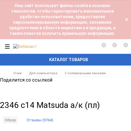
Наш сайт использует файлы cookie и похожие
технологии, чтобы гарантировать максимальное
удобство пользователям, предоставляя
персонализированную информацию, запоминая
предпочтения в области маркетинга и продукции, а
также помогая получить правильную информацию.
0
0
0
КАТАЛОГ ТОВАРОВ
Очки
Для компьютера
С полимерными линзами
Поделится со ссылкой
2346 c14 Matsuda а/к (пл)
Отзывы (9764)
Обзор